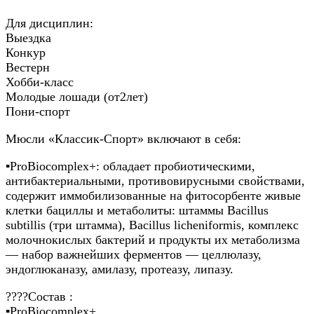
Для дисциплин:
Выездка
Конкур
Вестерн
Хобби-класс
Молодые лошади (от2лет)
Пони-спорт
Мюсли «Классик-Спорт» включают в себя:
▪️ProBiocomplex+: обладает пробиотическими,
антибактериальными, противовирусными свойствами,
содержит иммобилизованные на фитосорбенте живые
клетки бациллы и метаболиты: штаммы Bacillus
subtillis (три штамма), Bacillus licheniformis, комплекс
молочнокислых бактерий и продукты их метаболизма
— набор важнейших ферментов — целлюлазу,
эндоглюканазу, амилазу, протеазу, липазу.
????Состав :
▪️ProBiocomplex+