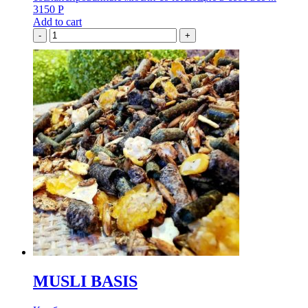
3150
Р
Add to cart
-
+
MUSLI BASIS