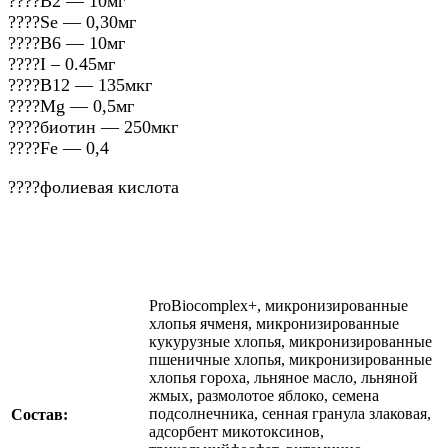
????️В2 — 10мг
????️Se — 0,30мг
????️В6 — 10мг
????️I – 0.45мг
????️В12 — 135мкг
????️Mg — 0,5мг
????️биотин — 250мкг
????️Fe — 0,4
????️фолиевая кислота
ProBiocomplex+, микронизированные
хлопья ячменя, микронизированные
кукурузные хлопья, микронизированные
пшеничные хлопья, микронизированные
хлопья гороха, льняное масло, льняной
жмых, размолотое яблоко, семена
подсолнечника, сенная гранула злаковая,
Состав:
адсорбент микотоксинов,