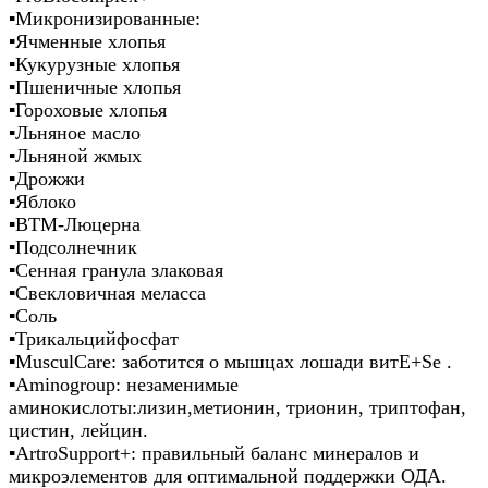
▪️Микронизированные:
▪️Ячменные хлопья
▪️Кукурузные хлопья
▪️Пшеничные хлопья
▪️Гороховые хлопья
▪️Льняное масло
▪️Льняной жмых
▪️Дрожжи
▪️Яблоко
▪️ВТМ-Люцерна
▪️Подсолнечник
▪️Сенная гранула злаковая
▪️Свекловичная меласса
▪️Соль
▪️Трикальцийфосфат
▪️MusculCare: заботится о мышцах лошади витЕ+Se .
▪️Aminogroup: незаменимые
аминокислоты:лизин,метионин, трионин, триптофан,
цистин, лейцин.
▪️ArtroSupport+: правильный баланс минералов и
микроэлементов для оптимальной поддержки ОДА.