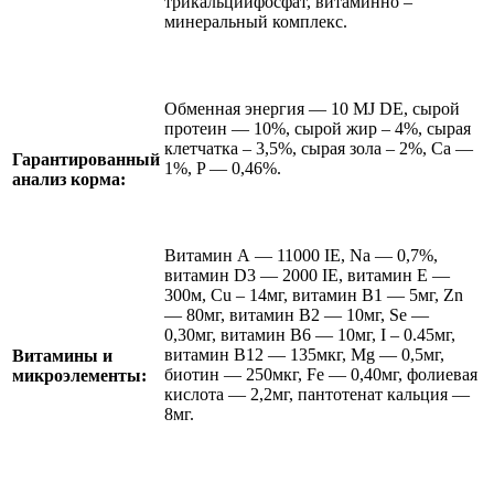
трикальцийфосфат, витаминно –
минеральный комплекс.
Обменная энергия — 10 MJ DE, сырой
протеин — 10%, сырой жир – 4%, сырая
клетчатка – 3,5%, сырая зола – 2%, Cа —
Гарантированный
1%, P — 0,46%.
анализ корма:
Витамин А — 11000 IE, Na — 0,7%,
витамин D3 — 2000 IE, витамин Е —
300м, Cu – 14мг, витамин В1 — 5мг, Zn
— 80мг, витамин В2 — 10мг, Se —
0,30мг, витамин В6 — 10мг, I – 0.45мг,
витамин В12 — 135мкг, Mg — 0,5мг,
Витамины и
биотин — 250мкг, Fe — 0,40мг, фолиевая
микроэлементы:
кислота — 2,2мг, пантотенат кальция —
8мг.