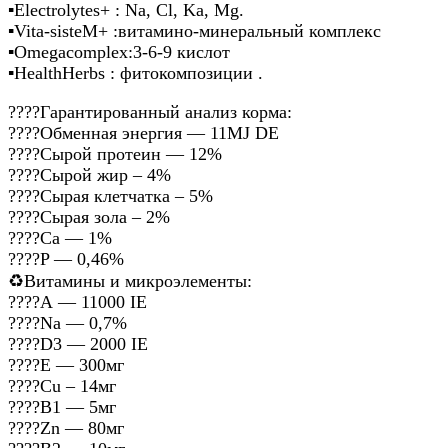
▪️Electrolytes+ : Na, Cl, Ka, Mg.
▪️Vita-sisteM+ :витамино-минеральный комплекс
▪️Omegacomplex:3-6-9 кислот
▪️HealthHerbs : фитокомпозиции .
????Гарантированный анализ корма:
????️Обменная энергия — 11MJ DE
????️Сырой протеин — 12%
????️Сырой жир – 4%
????️Сырая клетчатка – 5%
????️Сырая зола – 2%
????️Cа — 1%
????️P — 0,46%
♻️Витамины и микроэлементы:
????️А — 11000 IE
????️Na — 0,7%
????️D3 — 2000 IE
????️Е — 300мг
????️Cu – 14мг
????️В1 — 5мг
????️Zn — 80мг