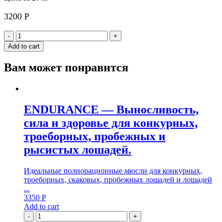
3200
Р
CLASSIC-
-
+
SPORT
Add to cart
без
овса
Вам может понравится
Идеальный
баланс
высококачественных
ингредиентов
для
ENDURANCE — Выносливость,
спортивных
сила и здоровье для конкурных,
лошадей:
Сила,
троеборных, пробежных и
Спокойствие,
рысистых лошадей.
Концетрация
quantity
Идеальные полнорационные мюсли для конкурных,
троеборных, скаковых, пробежных лошадей и лошадей
...
3350
Р
Add to cart
-
+