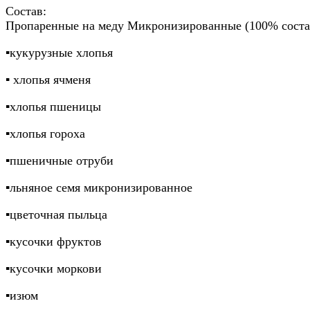
Состав:
Пропаренные на меду Микронизированные (100% соста
▪️кукурузные хлопья
▪️ хлопья ячменя
▪️хлопья пшеницы
▪️хлопья гороха
▪️пшеничные отруби
▪️льняное семя микронизированное
▪️цветочная пыльца
▪️кусочки фруктов
▪️кусочки моркови
▪️изюм