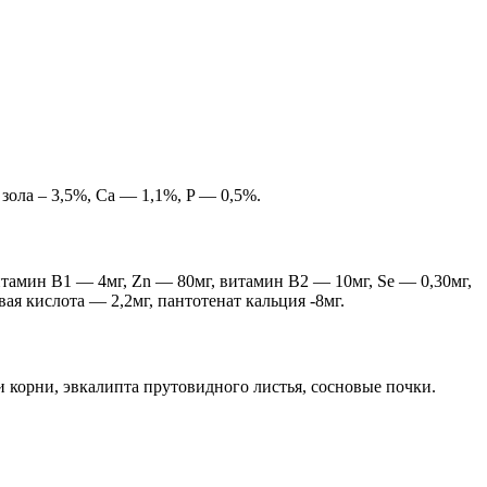
ола – 3,5%, Cа — 1,1%, P — 0,5%.
тамин В1 — 4мг, Zn — 80мг, витамин В2 — 10мг, Se — 0,30мг,
ая кислота — 2,2мг, пантотенат кальция -8мг.
и корни, эвкалипта прутовидного листья, сосновые почки.