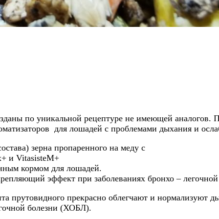
зданы по уникальной рецептуре не имеющей аналогов. 
ароматизаторов для лошадей с проблемами дыхания и ос
става) зерна пропаренного на меду с
+ и VitasisteM+
нным кормом для лошадей.
епляющий эффект при заболеваниях бронхо – легочной
та прутовидного прекрасно облегчают и нормализуют ды
гочной болезни (ХОБЛ).