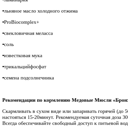
▪️льняное масло холодного отжима
▪️ProBiocomplex+
▪️свекловичная меласса
▪️соль
▪️известковая мука
▪️трикальцийфосфат
▪️семена подсолнечника
Рекомендации по кормлению Медовые Мюсли «Брон
Скармливать в сухом виде или запаривать горячей (до 
настояться 15-20минут. Рекомендуемая суточная доза 300
Всегда обеспечивайте свободный доступ к питьевой вод