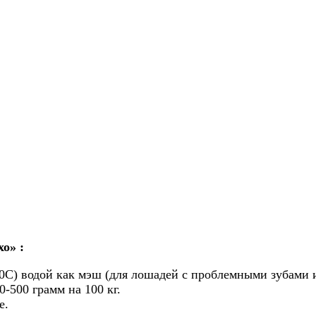
хо»
:
50С) водой как мэш (для лошадей с проблемными зубами 
-500 грамм на 100 кг.
е.