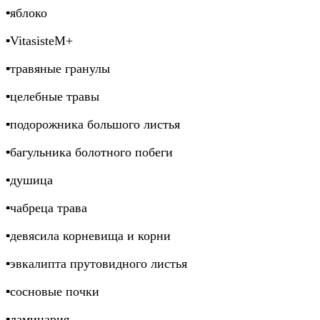
▪️яблоко
▪️VitasisteM+
▪️травяные гранулы
▪️целебные травы
▪️подорожника большого листья
▪️багульника болотного побеги
▪️душица
▪️чабреца трава
▪️девясила корневища и корни
▪️эвкалипта прутовидного листья
▪️сосновые почки
▪️ламинария